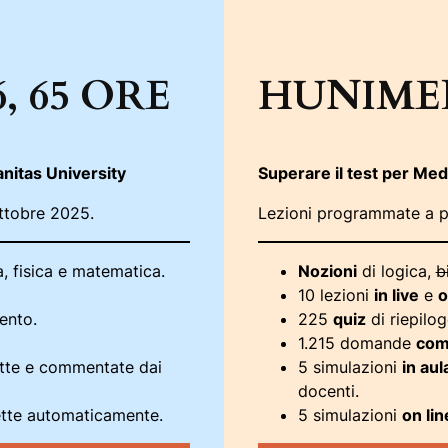
, 65 ORE
HUNIMED 
anitas University
Superare il test per Med
ttobre 2025.
Lezioni programmate a pa
a, fisica e matematica.
Nozioni
di logica,
b
10 lezioni
in live
e
o
ento.
225
quiz
di riepil
1.215 domande
com
ette e commentate dai
5 simulazioni
in aul
docenti.
ette automaticamente.
5 simulazioni
on lin