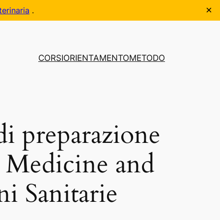
×
terinaria
.
CORSI
ORIENTAMENTO
METODO
di preparazione
r Medicine and
i Sanitarie