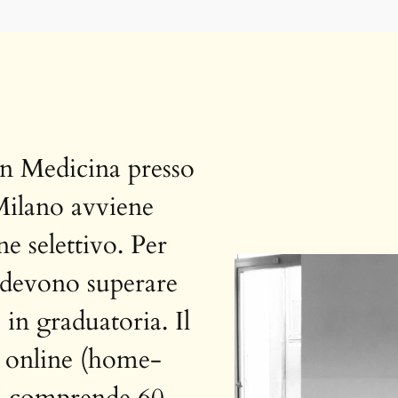
 in Medicina presso
Milano avviene
e selettivo. Per
i devono superare
 in graduatoria. Il
 online (home-
à, comprende 60