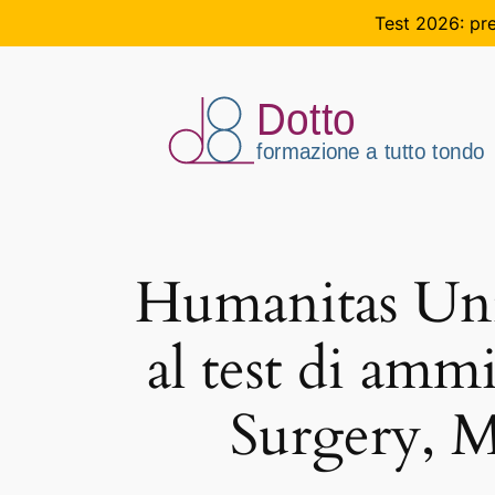
Test 2026: pre
Vai
al
contenuto
Humanitas Univ
al test di am
Surgery, M