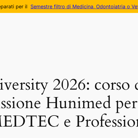
parati per il
Semestre filtro di Medicina, Odontoiatria o Ve
ersity 2026: corso 
missione Hunimed pe
EDTEC e Profession