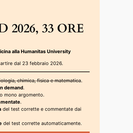
2026, 33 ORE
icina alla Humanitas University
rtire dal 23 febbraio 2026.
iologia, chimica, fisica e matematica
.
n demand
.
ogo mono argomento.
mentate
.
a
del test corrette e commentate dai
e
del test corrette automaticamente.