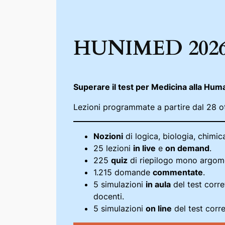
HUNIMED 2026
Superare il test per Medicina alla Hum
Lezioni programmate a partire dal 28 o
Nozioni
di logica, biologia, chimic
25 lezioni
in live
e
on demand
.
225
quiz
di riepilogo mono argom
1.215 domande
commentate
.
5 simulazioni
in aula
del test corr
docenti.
5 simulazioni
on line
del test corr