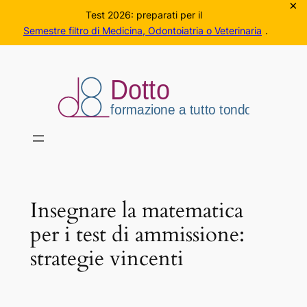
×
Test 2026: preparati per il
Semestre filtro di Medicina, Odontoiatria o Veterinaria
.
Vai
al
contenuto
Insegnare la matematica
per i test di ammissione:
strategie vincenti