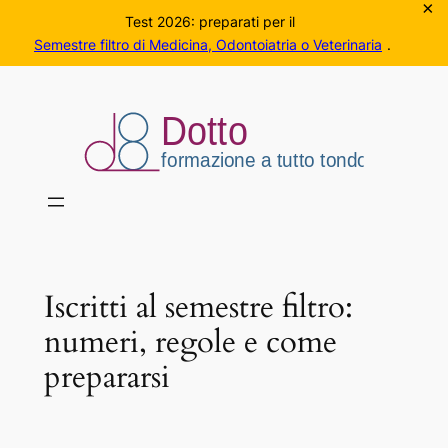
×
Test 2026: preparati per il
Semestre filtro di Medicina, Odontoiatria o Veterinaria
.
Vai
al
contenuto
Iscritti al semestre filtro:
numeri, regole e come
prepararsi