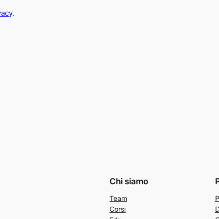
vacy
.
Chi siamo
P
Team
P
Corsi
D