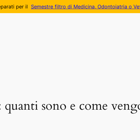
parati per il
Semestre filtro di Medicina, Odontoiatria o Ve
: quanti sono e come veng