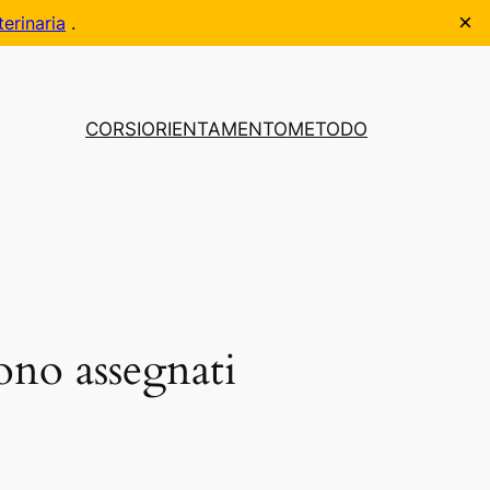
×
terinaria
.
CORSI
ORIENTAMENTO
METODO
ono assegnati