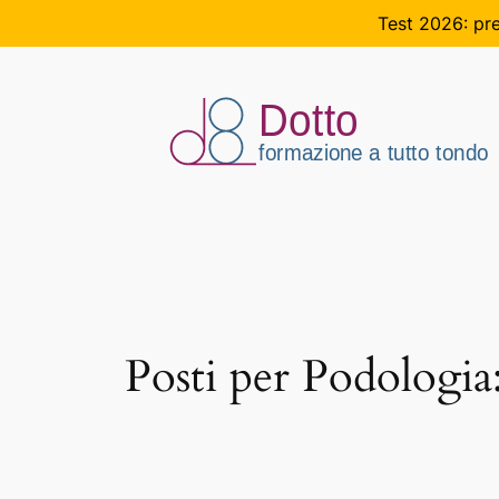
Test 2026: pre
Vai
al
contenuto
Posti per Podologia