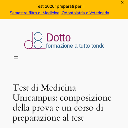
×
Test 2026: preparati per il
Semestre filtro di Medicina, Odontoiatria o Veterinaria
.
Vai
al
contenuto
Test di Medicina
Unicampus: composizione
della prova e un corso di
preparazione al test